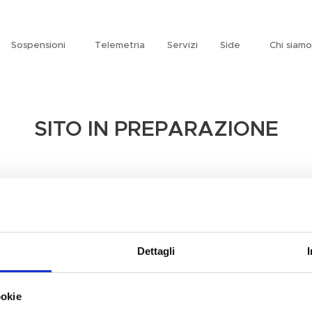
Sospensioni
Telemetria
Servizi
Side
Chi siamo
SITO IN PREPARAZIONE
Il tuo carrello è vuoto
Riempilo con i tuoi prodotti preferiti
Dettagli
Continua lo shopping
ookie