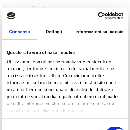
Bike Suspension
Consenso
Dettagli
Informazioni sui cookie
OHLINS DH 38 2023
Questo sito web utilizza i cookie
Utilizziamo i cookie per personalizzare contenuti ed
annunci, per fornire funzionalità dei social media e per
analizzare il nostro traffico. Condividiamo inoltre
informazioni sul modo in cui utilizza il nostro sito con i
nostri partner che si occupano di analisi dei dati web,
La regina della performance in discesa, con il suo sistema Twin
pubblicità e social media, i quali potrebbero combinarle
tube che separa realmente il flusso dell'olio in compressione e
con altre informazioni che ha fornito loro o che hanno
ritorno e le sue tre camere d'aria sovrapposte per un controllo
raccolto dal suo utilizzo dei loro servizi.
totale dell'affondamento. La prima camera gestisce il sostegno
principale, la seconda camera positiva la progressione, mentre la
Selezione
terza camera negativa può essere tarata gratuitamente in