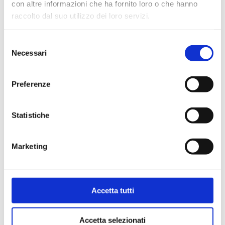
con altre informazioni che ha fornito loro o che hanno
raccolto dal suo utilizzo dei loro servizi.
Selezione
Necessari
del
consenso
Preferenze
Statistiche
Marketing
Aperiam eaque ipsa quae ab illo inventore veritatis et quasi
architecto beatae vitae dicta sunt explicabo nemo enim ipsam
voluptatem quia voluptas sit aspernatur aut.
Accetta tutti
15,00
€
Accetta selezionati